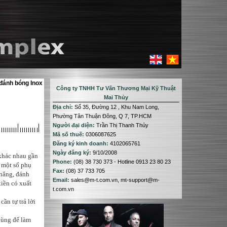
đánh bóng Inox
Công ty TNHH Tư Vấn Thương Mại Kỹ Thuật
Mai Thủy
Địa chỉ:
Số 35, Đường 12 , Khu Nam Long,
Phường Tân Thuận Đông, Q 7, TP.HCM
Người đại diện:
Trần Thị Thanh Thủy
Mã số thuế:
0306087625
Đăng ký kinh doanh:
4102065761
Ngày đăng ký:
9/10/2008
 khác nhau gần
Phone:
(08) 38 730 373 - Hotline 0913 23 80 23
i một số phụ
Fax:
(08) 37 733 705
hẳng, đánh
Email:
sales@m-t.com.vn, mt-support@m-
iền có xuất
t.com.vn
ần tự trả lời
dùng để làm