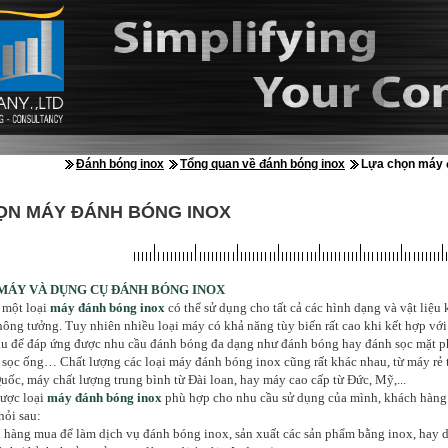
Đánh bóng inox
Tổng quan về đánh bóng inox
Lựa chọn máy 
ỌN MÁY ĐÁNH BÓNG INOX
MÁY VÀ DỤNG CỤ ĐÁNH BÓNG INOX
 một loại
máy đánh bóng in
ox
có thể sử dụng cho tất cả các hình dạng và vật liệu
hông tưởng. Tuy nhiên nhiều loại máy có khả năng tùy biến rất cao khi kết hợp vớ
au để đáp ứng được nhu cầu đánh bóng đa dạng như đánh bóng hay đánh sọc mặt p
sọc ống… Chất lượng các loại máy đánh bóng inox cũng rất khác nhau, từ máy rẻ t
uốc, máy chất lượng trung bình từ Đài loan, hay máy cao cấp từ Đức, Mỹ,...
được loại
máy đánh bóng in
ox
phù hợp cho nhu cầu sử dụng của mình, khách hàng c
hỏi sau:
ng mua để làm dịch vụ đánh bóng inox, sản xuất các sản phẩm bằng inox, hay 