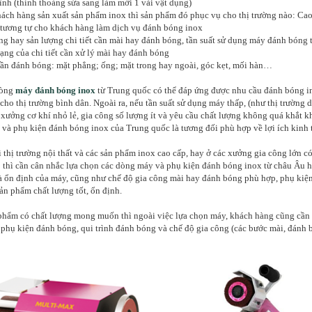
ình (thỉnh thoảng sửa sang làm mới 1 vài vật dụng)
h hàng sản xuất sản phẩm inox thì sản phẩm đó phục vụ cho thị trường nào: Cao
 tương tự cho khách hàng làm dịch vụ đánh bóng inox
 hay sản lượng chi tiết cần mài hay đánh bóng, tần suất sử dụng máy đánh bóng 
g của chi tiết cần xử lý mài hay đánh bóng
ần đánh bóng: mặt phẳng; ống; mặt trong hay ngoài, góc kẹt, mối hàn…
dòng
máy đánh bóng inox
từ Trung quốc có thể đáp ứng được nhu cầu đánh bóng i
cho thị trường bình dân. Ngoài ra, nếu tần suất sử dụng máy thấp, (như thị trường 
 xưởng cơ khí nhỏ lẻ, gia công số lượng ít và yêu cầu chất lượng không quá khắt kh
và phụ kiện đánh bóng inox của Trung quốc là tương đối phù hợp về lợi ích kinh t
 thị trường nội thất và các sản phẩm inox cao cấp, hay ở các xưởng gia công lớn có
thì cần cân nhắc lựa chọn các dòng máy và phụ kiện đánh bóng inox từ châu Âu 
và ổn định của máy, cũng như chế độ gia công mài hay đánh bóng phù hợp, phụ kiệ
sản phẩm chất lượng tốt, ổn định.
phẩm có chất lượng mong muốn thì ngoài việc lựa chọn máy, khách hàng cũng cần
 phụ kiện đánh bóng, qui trình đánh bóng và chế độ gia công (các bước mài, đánh 