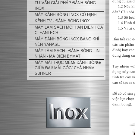
dụng cụ gia đ
TƯ VẤN GIẢI PHÁP ĐÁNH BÓNG
1.2 Nếu khác
INOX
dân? Câu hỏi
MÁY ĐÁNH BÓNG INOX CỐ ĐỊNH
1.3 Số lượng
KÊNH TV - ĐÁNH BÓNG INOX
1.4 Hình dạn
MÁY LÀM SẠCH MỐI HÀN ĐIỆN HÓA
1.5 Vị trí c
CLEANTECH
MÁY ĐÁNH BÓNG INOX BẰNG KHÍ
Hầu hết các 
NÉN YANASE
các sản phẩm 
đình) hay các
MÁY LÀM SẠCH - ĐÁNH BÓNG - IN
dụng dụng cụ 
NHÃN - MẠ ĐIỆN BYMAT
MÁY MÀI TRỤC MỀM/ ĐÁNH BÓNG/
Tuy nhiên với
GIŨA ĐAI/ MÀI GÓC/ CHÀ NHÁM
dụng máy cao 
SUHNER
tính tin cậy 
cao sẽ tạo ra 
Để có có sản 
việc lựa chọn
đánh bóng).