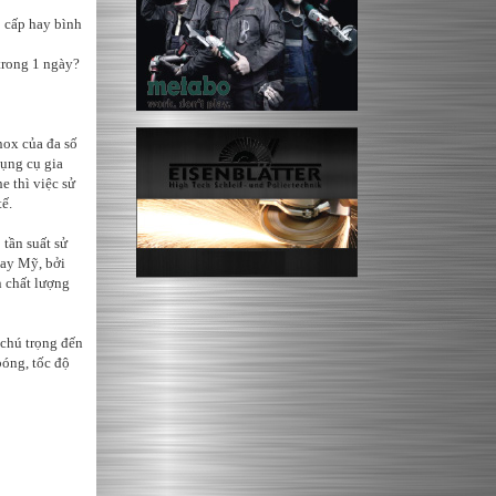
 cấp hay bình
trong 1 ngày?
nox của đa số
dụng cụ gia
e thì việc sử
ế.
 tần suất sử
hay Mỹ, bởi
n chất lượng
 chú trọng đến
bóng, tốc độ