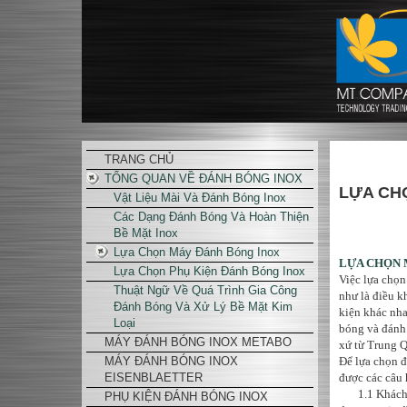
TRANG CHỦ
TỔNG QUAN VỀ ĐÁNH BÓNG INOX
LỰA CH
Vật Liệu Mài Và Đánh Bóng Inox
Các Dạng Đánh Bóng Và Hoàn Thiện
Bề Mặt Inox
Lựa Chọn Máy Đánh Bóng Inox
LỰA CHỌN 
Lựa Chọn Phụ Kiện Đánh Bóng Inox
Việc lựa chọn
Thuật Ngữ Về Quá Trình Gia Công
như là điều k
Đánh Bóng Và Xử Lý Bề Mặt Kim
kiện khác nh
Loại
bóng và đánh 
MÁY ĐÁNH BÓNG INOX METABO
xứ từ Trung Q
MÁY ĐÁNH BÓNG INOX
Để lựa chọn 
EISENBLAETTER
được các câu 
1.1 Khách hà
PHỤ KIỆN ĐÁNH BÓNG INOX